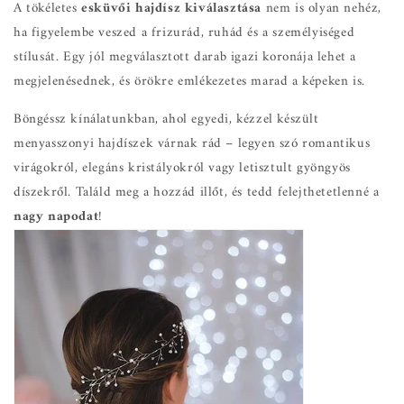
A tökéletes
esküvői hajdísz kiválasztása
nem is olyan nehéz,
ha figyelembe veszed a frizurád, ruhád és a személyiséged
stílusát. Egy jól megválasztott darab igazi koronája lehet a
megjelenésednek, és örökre emlékezetes marad a képeken is.
Böngéssz kínálatunkban, ahol egyedi, kézzel készült
menyasszonyi hajdíszek várnak rád – legyen szó romantikus
virágokról, elegáns kristályokról vagy letisztult gyöngyös
díszekről. Találd meg a hozzád illőt, és tedd felejthetetlenné a
nagy napodat
!