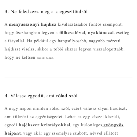
3. Ne feledkezz meg a kiegészítőidről
A
menyasszonyi hajdísz
kiválasztásakor fontos szempont,
hogy összhangban legyen a
fülbevalóval
,
nyaklánccal
, esetleg
a fátyollal. Ha például egy hangsúlyosabb, nagyobb méretű
hajdíszt viselsz, akkor a többi ékszer legyen visszafogottabb,
hogy ne keltsen
zsúfolt hatást.
4. Válassz egyedit, ami rólad szól
A nagy napon minden rólad szól, ezért válassz olyan hajdíszt,
ami tükrözi az egyéniségedet. Lehet az egy kézzel készült,
egyedi
hajékszer kristályokkal
, egy különleges
gyöngyös
hajpánt
,
vagy akár egy személyre szabott, névvel ellátott