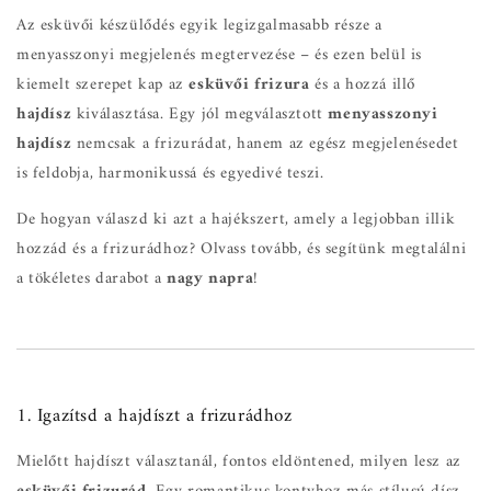
Az esküvői készülődés egyik legizgalmasabb része a
menyasszonyi megjelenés megtervezése – és ezen belül is
kiemelt szerepet kap az
esküvői frizura
és a hozzá illő
hajdísz
kiválasztása. Egy jól megválasztott
menyasszonyi
hajdísz
nemcsak a frizurádat, hanem az egész megjelenésedet
is feldobja, harmonikussá és egyedivé teszi.
De hogyan válaszd ki azt a hajékszert, amely a legjobban illik
hozzád és a frizurádhoz? Olvass tovább, és segítünk megtalálni
a tökéletes darabot a
nagy napra
!
1. Igazítsd a hajdíszt a frizurádhoz
Mielőtt hajdíszt választanál, fontos eldöntened, milyen lesz az