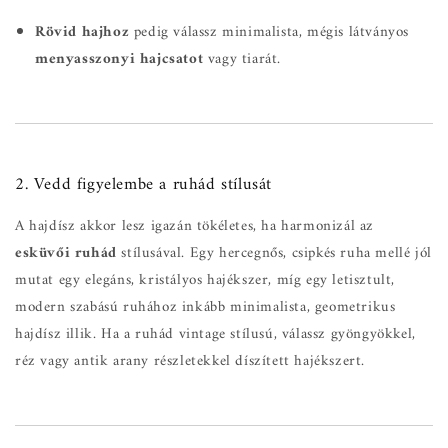
Rövid hajhoz
pedig válassz minimalista, mégis látványos
menyasszonyi hajcsatot
vagy tiarát.
2. Vedd figyelembe a ruhád stílusát
A hajdísz akkor lesz igazán tökéletes, ha harmonizál az
esküvői ruhád
stílusával. Egy hercegnős, csipkés ruha mellé jól
mutat egy elegáns, kristályos hajékszer, míg egy letisztult,
modern szabású ruhához inkább minimalista, geometrikus
hajdísz illik. Ha a ruhád vintage stílusú, válassz gyöngyökkel,
réz vagy antik arany részletekkel díszített hajékszert.