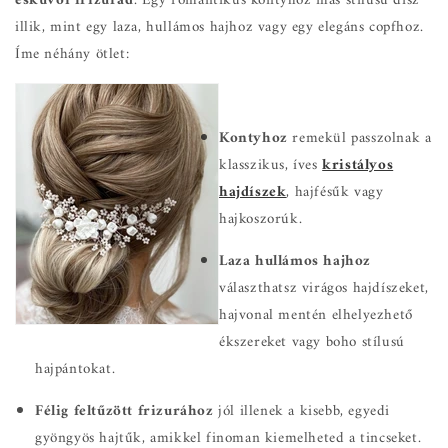
esküvői frizurád
. Egy romantikus kontyhoz más stílusú dísz
illik, mint egy laza, hullámos hajhoz vagy egy elegáns copfhoz.
Íme néhány ötlet:
Kontyhoz
remekül passzolnak a
klasszikus, íves
kristályos
hajdíszek
, hajfésűk vagy
hajkoszorúk.
Laza hullámos hajhoz
választhatsz virágos hajdíszeket,
hajvonal mentén elhelyezhető
ékszereket vagy boho stílusú
hajpántokat.
Félig feltűzött frizurához
jól illenek a kisebb, egyedi
gyöngyös hajtűk, amikkel finoman kiemelheted a tincseket.