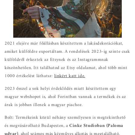
2021 elejére már főállásban készítettem a lakásdekorációkat,
amiket külföldre exportáltam. A rendelések 2023-ig szinte csak
külföldről érkeztek az Etsynek és az Instagrammnak
köszönhetően. Itt találhatod az Etsy oldalamat, ahol több mint
1000 értékelést láthatsz:
linkért katt ide.
2023 ősszel a sok helyi érdeklődés miatt készítettem egy
magyar webshopot is, ahol Forintban vannak a termékek és az
árak is jobban illenek a magyar piachoz.
Bolt: Termékeink közül néhány személyesen is megtekinthető
és megvásárolható Budapesten, a
Cinke Studioban (Paloma
udvar)
, ahol számos más kézműves alkotás is megtalálható.