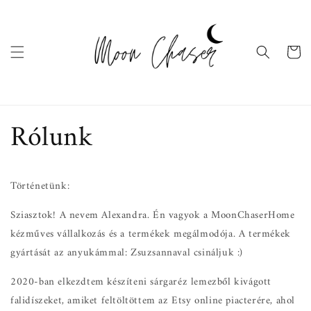
Ugrás a
tartalomhoz
Kosár
Rólunk
Történetünk:
Sziasztok! A nevem Alexandra. Én vagyok a MoonChaserHome
kézműves vállalkozás és a termékek megálmodója. A termékek
gyártását az anyukámmal: Zsuzsannaval csináljuk :)
2020-ban elkezdtem készíteni sárgaréz lemezből kivágott
falidíszeket, amiket feltöltöttem az Etsy online piacterére, ahol