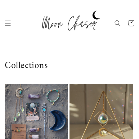
Ugrás a
tartalomhoz
Kosár
Collections