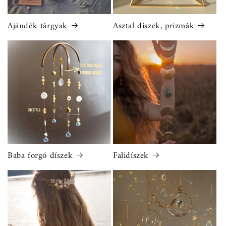
Ajándék tárgyak
Asztal díszek, prizmák
Baba forgó díszek
Falidíszek