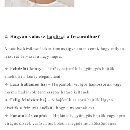
2. Hogyan válassz
hajdísz
t a frizurádhoz?
A hajdísz kiválasztásakor fontos figyelembe venni, hogy milyen
frizurát tervezel a nagy napra.
🔹
Feltűzött konty
– Tiarák, hajfésűk és gyöngyös hajtűk
emelik ki a konty eleganciáját.
🔹
Laza hullámos haj
– Hajpántok, virágos hajkoszorúk vagy
hosszú hajláncok természetes hatást keltenek.
🔹
Félig feltűzött haj
– A hajfésűk és apró hajtűk lágyan
díszítik a frizurát anélkül, hogy elnyomnák azt.
🔹
Fonatok és copfok
– Hajláncok, gyöngyös hajtűk vagy apró
virágos díszek varázslatos bohém megjelenést kölcsönöznek.