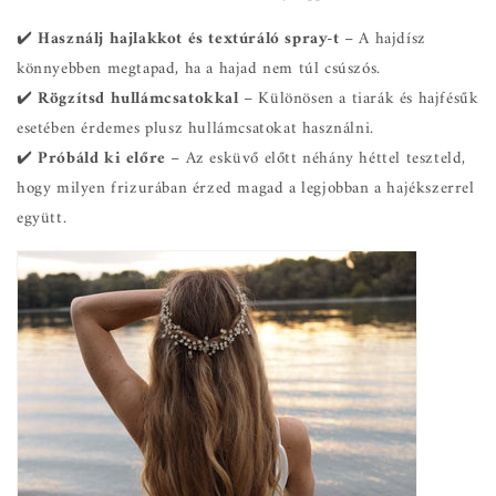
✔️
Használj hajlakkot és textúráló spray-t
– A hajdísz
könnyebben megtapad, ha a hajad nem túl csúszós.
✔️
Rögzítsd hullámcsatokkal
– Különösen a tiarák és hajfésűk
esetében érdemes plusz hullámcsatokat használni.
✔️
Próbáld ki előre
– Az esküvő előtt néhány héttel teszteld,
hogy milyen frizurában érzed magad a legjobban a hajékszerrel
együtt.