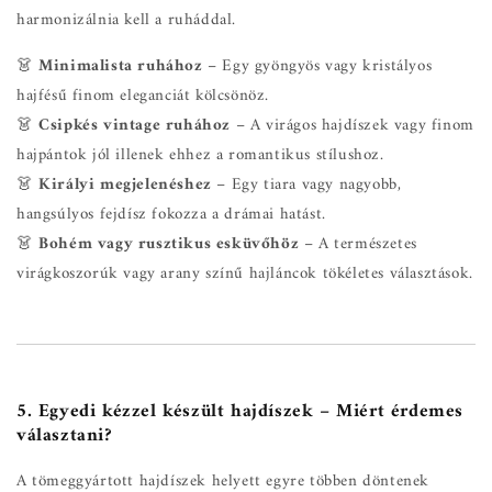
harmonizálnia kell a ruháddal.
👗
Minimalista ruhához
– Egy gyöngyös vagy kristályos
hajfésű finom eleganciát kölcsönöz.
👗
Csipkés vintage ruhához
– A virágos hajdíszek vagy finom
hajpántok jól illenek ehhez a romantikus stílushoz.
👗
Királyi megjelenéshez
– Egy tiara vagy nagyobb,
hangsúlyos fejdísz fokozza a drámai hatást.
👗
Bohém vagy rusztikus esküvőhöz
– A természetes
virágkoszorúk vagy arany színű hajláncok tökéletes választások.
5. Egyedi kézzel készült hajdíszek – Miért érdemes
választani?
A tömeggyártott hajdíszek helyett egyre többen döntenek