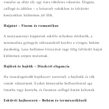
vonulsz az oltár elé, egy tiara tökéletes választás. Elegáns,
csillogó és időtlen – a letisztult ruhákhoz és feltűzött
kontyokhoz különösen jól illik.
Hajpánt – Finom és romantikus
A menyasszonyi hajpántok sokféle stílusban elérhetők, a
minimalista gyöngyös változatoktól kezdve a virágos, bohém
darabokig. Laza hullámos frizurával vagy félig feltűzött hajjal
különösen szépen mutatnak.
Hajfésű és hajtűk – Diszkrét elegancia
Ha visszafogottabb hajékszert szeretnél, a hajfésűk és tűk
remek választások. Ezeket könnyedén beillesztheted egy
fonatba vagy kontyba, és finoman csillogó hatást keltenek.
Esküvői hajkoszorú – Bohém és természetközeli