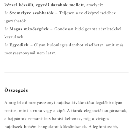
kézzel készült, egyedi darabok mellett
, amelyek:
✨
Személyre szabhatók
– Teljesen a te elképzeléseidhez
igazíthatók.
✨
Magas minőségűek
– Gondosan kidolgozott részletekkel
készülnek.
✨
Egyediek
– Olyan különleges darabot viselhetsz, amit más
menyasszonynál nem látsz.
Összegzés
A megfelelő menyasszonyi hajdísz kiválasztása legalább olyan
fontos, mint a ruha vagy a cipő. A tiarák eleganciát sugároznak,
a hajpántok romantikus hatást keltenek, míg a virágos
hajdíszek bohém hangulatot kölcsönöznek. A legfontosabb,