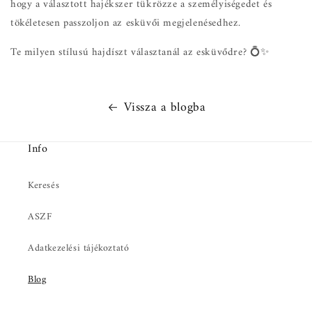
hogy a választott hajékszer tükrözze a személyiségedet és
tökéletesen passzoljon az esküvői megjelenésedhez.
Te milyen stílusú hajdíszt választanál az esküvődre? 💍✨
Vissza a blogba
Info
Keresés
ASZF
Adatkezelési tájékoztató
Blog