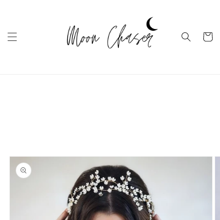
Ugrás a
tartalomhoz
Kosár
Kihagyás, és
ugrás a
termékadatokra