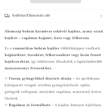
Szállítás/Elkészítési idő
Álomszép bohém kézműves esküvői hajdísz, arany színű
hajdrót – rugalmas hajpánt, tiara vagy félkorona
Ez a
romantikus bohém hajdísz
többféleképpen viselhető:
hajpántként, tiaraként, félkoronaként vagy lazán fonott
hajékszerként
, így tökéletesen illeszkedik a legkülönbözőbb
menyasszonyi frizurákhoz
.
✨
Finom, gyöngyökkel díszített dizájn
– Az aprólékosan
kidolgozott virágok szívében gyöngyházfényű, opálos
gyöngyök csillognak, amelyeket rugalmas, aranyszínű drótra
fűztünk.
✨
Rugalmas és formálható
– A hajdísz könnyen hajlítható,