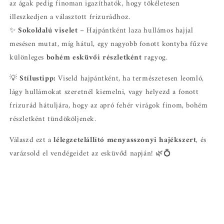
az ágak pedig finoman igazíthatók, hogy tökéletesen
illeszkedjen a választott frizurádhoz.
✨
Sokoldalú viselet
– Hajpántként laza hullámos hajjal
mesésen mutat, míg hátul, egy nagyobb fonott kontyba fűzve
különleges
bohém esküvői részletként
ragyog.
💡
Stílustipp:
Viseld hajpántként, ha természetesen leomló,
lágy hullámokat szeretnél kiemelni, vagy helyezd a fonott
frizurád hátuljára, hogy az apró fehér virágok finom, bohém
részletként tündököljenek.
Válaszd ezt a
lélegzetelállító menyasszonyi hajékszert
, és
varázsold el vendégeidet az esküvőd napján! 🌿💍