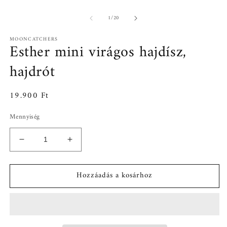
/
1
/
20
MOONCATCHERS
Esther mini virágos hajdísz,
hajdrót
Normál
19.900 Ft
ár
Mennyiség
Esther
Esther
mini
mini
virágos
virágos
Hozzáadás a kosárhoz
hajdísz,
hajdísz,
hajdrót
hajdrót
mennyiségének
mennyiségének
csökkentése
növelése