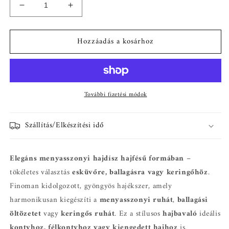
Chloe
Chloe
menyasszonyi
menyasszonyi
hajdísz
hajdísz
Hozzáadás a kosárhoz
mennyiségének
mennyiségének
csökkentése
növelése
További fizetési módok
Szállítás/Elkészítési idő
Elegáns menyasszonyi hajdísz hajfésű formában
–
tökéletes választás
esküvőre, ballagásra vagy keringőhöz
.
Finoman kidolgozott, gyöngyös hajékszer, amely
harmonikusan kiegészíti a
menyasszonyi ruhát
,
ballagási
öltözetet
vagy
keringős ruhát
. Ez a stílusos
hajbavaló
ideális
kontyhoz, félkontyhoz vagy kiengedett hajhoz
is.