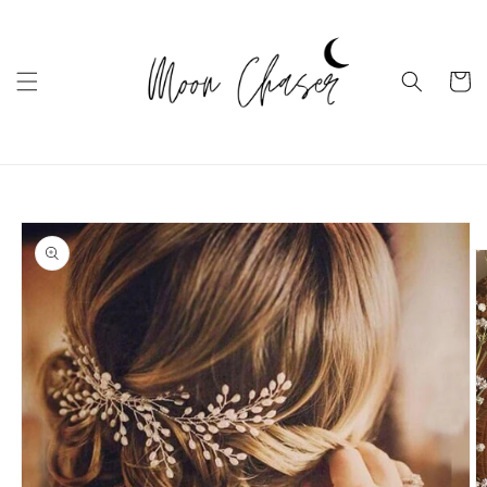
Ugrás a
tartalomhoz
Kosár
Kihagyás, és
ugrás a
termékadatokra