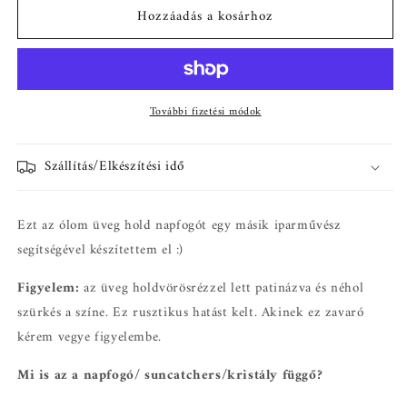
Hozzáadás a kosárhoz
ólomüveg
ólomüveg
ablakdísz,
ablakdísz,
napfogó
napfogó
vagy
vagy
falidekoráció
falidekoráció
További fizetési módok
Rózsakvarccal
Rózsakvarccal
mennyiségének
mennyiségének
csökkentése
növelése
Szállítás/Elkészítési idő
Ezt az ólom üveg hold napfogót egy másik iparművész
segítségével készítettem el :)
Figyelem:
az üveg holdvörösrézzel lett patinázva és néhol
szürkés a színe. Ez rusztikus hatást kelt. Akinek ez zavaró
kérem vegye figyelembe.
Mi is az a napfogó/ suncatchers/kristály függő?