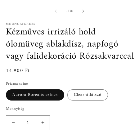
/
1
/
18
MOONCATCHERS
Kézműves irrizáló hold
ólomüveg ablakdísz, napfogó
vagy falidekoráció Rózsakvarccal
Normál
14.900 Ft
ár
Prizma színe
Aurora Borealis színes
Clear-átlátszó
Mennyiség
Kézműves
Kézműves
irrizáló
irrizáló
hold
hold