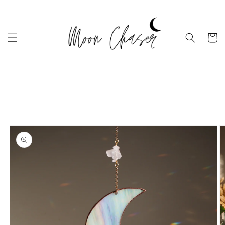
Ugrás a
tartalomhoz
Kosár
Kihagyás, és
ugrás a
termékadatokra