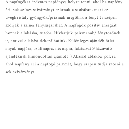
A napfogókat érdemes napfényes helyre tenni, ahol ha napfény
éri, sok színes szivárványt szórnak a szobában, mert az
üvegkristály gyöngyök/prizmák megtörik a fényt és szépen
szórják a színes fénysugarakat. A napfogók pozitív energiát
hoznak a lakásba, autóba. Hívhatjuk prizmának/ fénytörőnek
is, amivel a lakást dekorálhatjuk. Különleges ajándék ötlet
anyák napjára, szülinapra, névnapra, lakásavató/házavató
ajándéknak kimondottan ajánlott :) Akaszd ablakba, polcra,
ahol napfény éri a napfogó prizmát, hogy szépen tudja szórni a
sok szivárványt