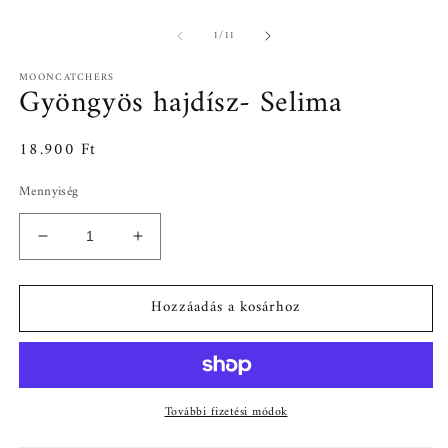
/
1
/
11
MOONCATCHERS
Gyöngyös hajdísz- Selima
Normál
18.900 Ft
ár
Mennyiség
Gyöngyös
Gyöngyös
hajdísz-
hajdísz-
Selima
Selima
Hozzáadás a kosárhoz
mennyiségének
mennyiségének
csökkentése
növelése
További fizetési módok