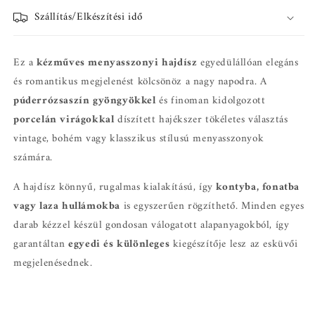
Szállítás/Elkészítési idő
Ez a
kézműves menyasszonyi hajdísz
egyedülállóan elegáns
és romantikus megjelenést kölcsönöz a nagy napodra. A
púderrózsaszín gyöngyökkel
és finoman kidolgozott
porcelán virágokkal
díszített hajékszer tökéletes választás
vintage, bohém vagy klasszikus stílusú menyasszonyok
számára.
A hajdísz könnyű, rugalmas kialakítású, így
kontyba, fonatba
vagy laza hullámokba
is egyszerűen rögzíthető. Minden egyes
darab kézzel készül gondosan válogatott alapanyagokból, így
garantáltan
egyedi és különleges
kiegészítője lesz az esküvői
megjelenésednek.