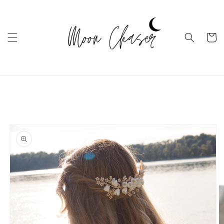
Ugrás a
tartalomhoz
Kosár
Kihagyás, és
ugrás a
termékadatokra