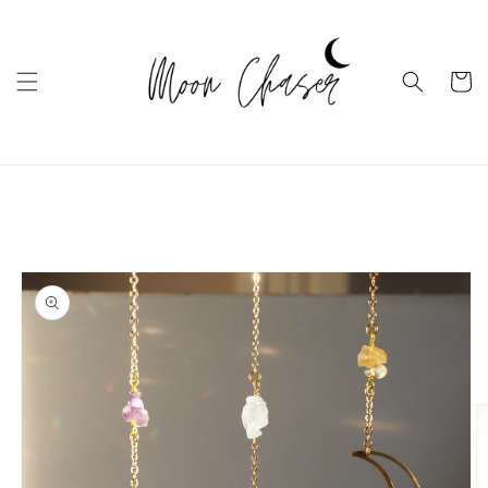
Ugrás a
tartalomhoz
Kosár
Kihagyás, és
ugrás a
termékadatokra