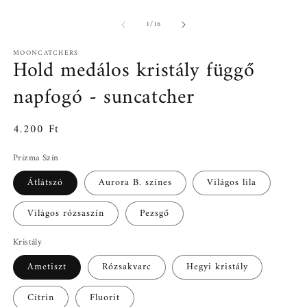
/
1
/
16
MOONCATCHERS
Hold medálos kristály függő
napfogó - suncatcher
Normál
4.200 Ft
ár
Prizma Szín
Átlátszó
Aurora B. színes
Világos lila
Világos rózsaszín
Pezsgő
Kristály
Ametiszt
Rózsakvarc
Hegyi kristály
Citrin
Fluorit