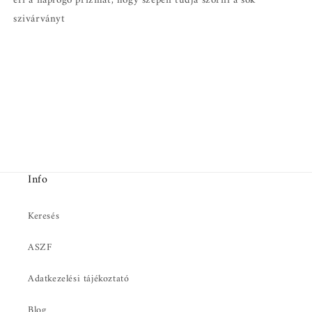
éri a napfogó prizmát, hogy szépen tudja szórni a sok
szivárványt
Info
Keresés
ASZF
Adatkezelési tájékoztató
Blog