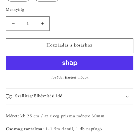
Mennyiség
Hold
Hold
medálos
medálos
kristály
kristály
Hozzáadás a kosárhoz
függő
függő
napfogó
napfogó
-
-
suncatcher
suncatcher
mennyiségének
mennyiségének
További fizetési módok
csökkentése
növelése
Szállítás/Elkészítési idő
Méret: kb 25 cm / az üveg prizma mérete 30mm
Csomag tartalma:
1-1,5m damil, 1 db napfogó