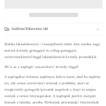
autó
autó
függő
függő
dekoráció,
dekoráció,
suncatcher,lakásdekoráció,
suncatcher,lakásdekoráció,
ajándékötlet
ajándékötlet
Szállítás/Elkészítési idő
nőknek
nőknek
mennyiségének
mennyiségének
csökkentése
növelése
Holdas lakásdekoráció / visszapillantó tükör dísz autóba, nagy
méretű kristály gyönggyel és csillag gyönggyel,
szívárványkészítő függő lakásdekoráció kristály prizmákkal.
Mi is az a napfogó/ suncatchers/ kristály függő?
A napfogókat érdemes napfényes helyre tenni, ahol ha napfény
éri, sok színes szivárványt szórnak a szobában, mert az
üvegkristály gyöngyök/prizmák megtörik a fényt és szépen
szórják a színes fénysugarakat. A napfogók pozitív energiát
hoznak a lakásba, autóba. Hívhatjuk prizmának/ fénytörőnek