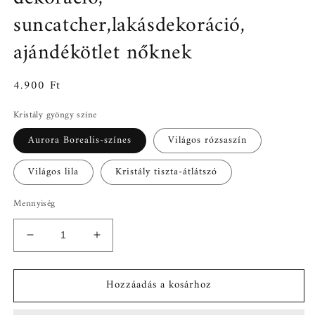
suncatcher,lakásdekoráció,
ajándékötlet nőknek
Normál
4.900 Ft
ár
Kristály gyöngy színe
Aurora Borealis-színes
Világos rózsaszín
Világos lila
Kristály tiszta-átlátszó
Mennyiség
Imani-
Imani-
holdas
holdas
napfogó
napfogó
Hozzáadás a kosárhoz
óriás
óriás
kristály
kristály
gyönggyel,
gyönggyel,