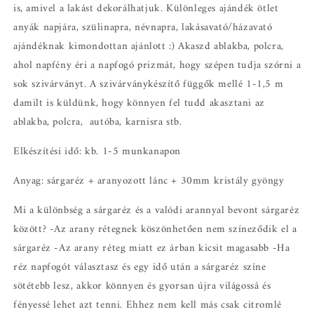
is, amivel a lakást dekorálhatjuk. Különleges ajándék ötlet
anyák napjára, szülinapra, névnapra, lakásavató/házavató
ajándéknak kimondottan ajánlott :) Akaszd ablakba, polcra,
ahol napfény éri a napfogó prizmát, hogy szépen tudja szórni a
sok szivárványt. A szivárványkészítő függők mellé 1-1,5 m
damilt is küldünk, hogy könnyen fel tudd akasztani az
ablakba, polcra, autóba, karnisra stb.
Elkészítési idő: kb. 1-5 munkanapon
Anyag: sárgaréz + aranyozott lánc + 30mm kristály gyöngy
Mi a különbség a sárgaréz és a valódi arannyal bevont sárgaréz
között? -Az arany rétegnek köszönhetően nem színeződik el a
sárgaréz -Az arany réteg miatt ez árban kicsit magasabb -Ha
réz napfogót választasz és egy idő után a sárgaréz színe
sötétebb lesz, akkor könnyen és gyorsan újra világossá és
fényessé lehet azt tenni. Ehhez nem kell más csak citromlé