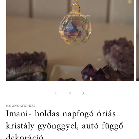
1.
2.
médiafájl
mé
/
1
/
7
megnyitása
m
a
a
modális
m
MOONCATCHERS
párbeszédpanelen
p
Imani- holdas napfogó óriás
kristály gyönggyel, autó függő
dekoráció,