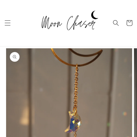
Ugrás a
tartalomhoz
Kosár
Kihagyás, és
ugrás a
termékadatokra