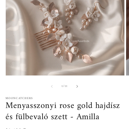
1.
2.
médiafájl
mé
/
1
/
11
megnyitása
m
a
a
modális
m
MOONCATCHERS
párbeszédpanelen
p
Menyasszonyi rose gold hajdísz
és fülbevaló szett - Amilla