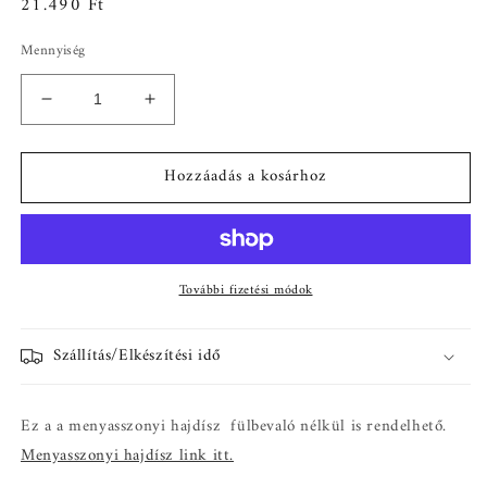
Normál
21.490 Ft
ár
Mennyiség
Menyasszonyi
Menyasszonyi
rose
rose
gold
gold
Hozzáadás a kosárhoz
hajdísz
hajdísz
és
és
fülbevaló
fülbevaló
szett
szett
-
-
További fizetési módok
Amilla
Amilla
mennyiségének
mennyiségének
csökkentése
növelése
Szállítás/Elkészítési idő
Ez a a menyasszonyi hajdísz fülbevaló nélkül is rendelhető.
Menyasszonyi hajdísz link itt.