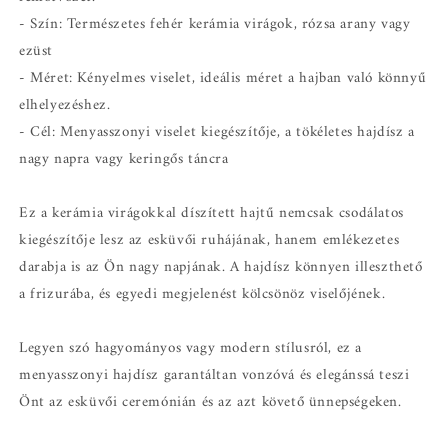
- Szín: Természetes fehér kerámia virágok, rózsa arany vagy
ezüst
- Méret: Kényelmes viselet, ideális méret a hajban való könnyű
elhelyezéshez.
- Cél: Menyasszonyi viselet kiegészítője, a tökéletes hajdísz a
nagy napra vagy keringős táncra
Ez a kerámia virágokkal díszített hajtű nemcsak csodálatos
kiegészítője lesz az esküvői ruhájának, hanem emlékezetes
darabja is az Ön nagy napjának. A hajdísz könnyen illeszthető
a frizurába, és egyedi megjelenést kölcsönöz viselőjének.
Legyen szó hagyományos vagy modern stílusról, ez a
menyasszonyi hajdísz garantáltan vonzóvá és elegánssá teszi
Önt az esküvői ceremónián és az azt követő ünnepségeken.