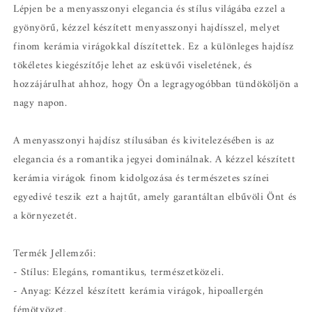
Lépjen be a menyasszonyi elegancia és stílus világába ezzel a
gyönyörű, kézzel készített menyasszonyi hajdísszel, melyet
finom kerámia virágokkal díszítettek. Ez a különleges hajdísz
tökéletes kiegészítője lehet az esküvői viseletének, és
hozzájárulhat ahhoz, hogy Ön a legragyogóbban tündököljön a
nagy napon.
A menyasszonyi hajdísz stílusában és kivitelezésében is az
elegancia és a romantika jegyei dominálnak. A kézzel készített
kerámia virágok finom kidolgozása és természetes színei
egyedivé teszik ezt a hajtűt, amely garantáltan elbűvöli Önt és
a környezetét.
Termék Jellemzői:
- Stílus: Elegáns, romantikus, természetközeli.
- Anyag: Kézzel készített kerámia virágok, hipoallergén
fémötvözet.