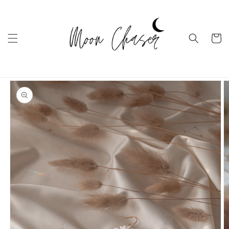
Ugrás a
tartalomhoz
Kosár
Kihagyás, és
ugrás a
termékadatokra