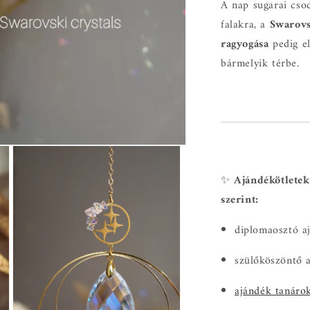
A nap sugarai cso
falakra, a
Swarovs
ragyogása
pedig el
bármelyik térbe.
✨
Ajándékötletek
szerint:
diplomaosztó aj
szülőköszöntő 
ajándék tanáro