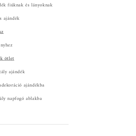
dék fiúknak és lányoknak
s ajándék
sz
ényhez
k ötlet
tály ajándék
ásdekoráció ajándékba
tály napfogó ablakba