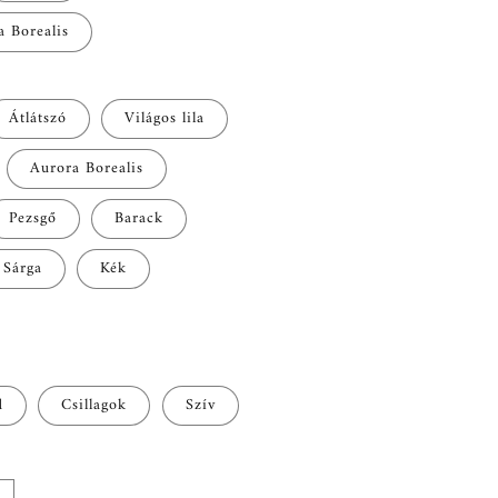
a Borealis
Átlátszó
Világos lila
Aurora Borealis
Pezsgő
Barack
Sárga
Kék
d
Csillagok
Szív