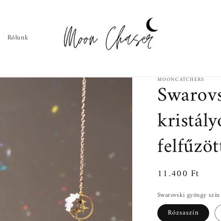
Rólunk
MOONCATCHERS
Swarov
kristál
felfűzö
Normál
11.400 Ft
ár
Swarovski gyöngy szín
Rózsaszín