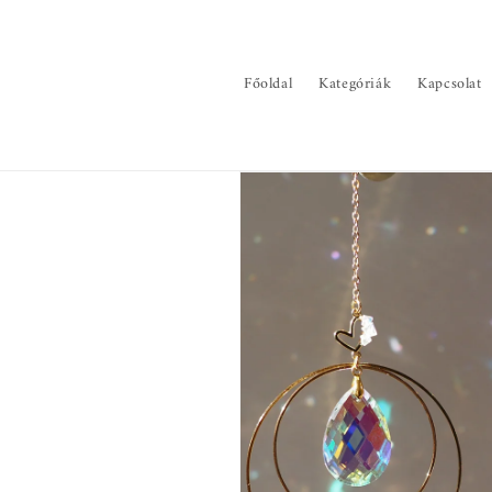
Ugrás a
tartalomhoz
Főoldal
Kategóriák
Kapcsolat
Kihagyás, és
ugrás a
termékadatokra