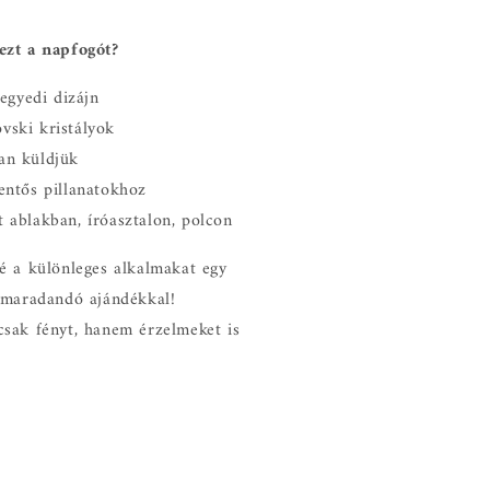
ezt a napfogót?
 egyedi dizájn
ski kristályok
an küldjük
entős pillanatokhoz
 ablakban, íróasztalon, polcon
é a különleges alkalmakat egy
 maradandó ajándékkal!
sak fényt, hanem érzelmeket is