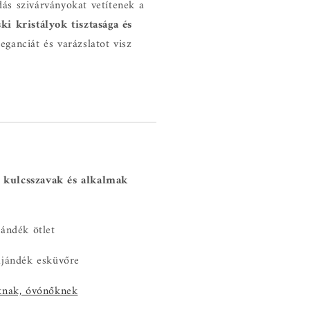
dás szivárványokat vetítenek a
ki kristályok tisztasága és
eganciát és varázslatot visz
 kulcsszavak és alkalmak
ándék ötlet
ajándék esküvőre
knak, óvónőknek