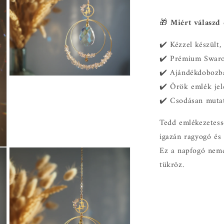
megnyitása
a
modális
🎁
Miért válaszd 
párbeszédpanelen
✔️ Kézzel készült,
✔️ Prémium Swarov
✔️ Ajándékdobozb
10.
✔️ Örök emlék jel
médiafájl
megnyitása
✔️ Csodásan mutat
a
modális
párbeszédpanelen
Tedd emlékezetess
igazán ragyogó és
Ez a napfogó nemc
tükröz.