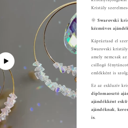
Kristály szerelmes
🌞
Swarovski kris
kézműves ajándék
Kápráztasd el szer
Swarovski kristály
amely nemcsak az 
Videó
csillogó fénytánco
lejátszása
emlékként is szolg
Ez az exkluzív kri
diplomaosztó ajá
ajándékként eskü
ajándéknak
,
keres
is
.