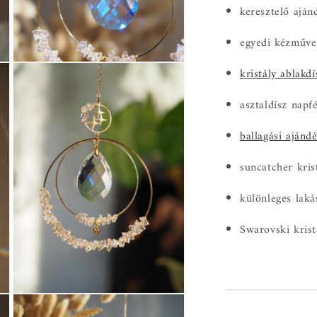
keresztelő aján
egyedi kézműve
6.
kristály ablakdí
médiafájl
megnyitása
a
asztaldísz napf
modális
párbeszédpanelen
ballagási ajándé
suncatcher kris
különleges lak
Swarovski kris
8.
médiafájl