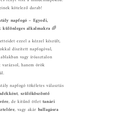
einek kötelező darab!
tály napfogó – Egyedi,
 különleges alkalmakra
🌈
etteidet ezzel a kézzel készült,
okkal díszített napfogóval,
ablakban vagy íróasztalon
t varázsol, hanem örök
ál.
stály napfogó tökéletes választás
ndékként
,
szülőköszöntő
vőre
, de kitűnő ötlet
tanári
ztelőre
, vagy akár
ballagásra