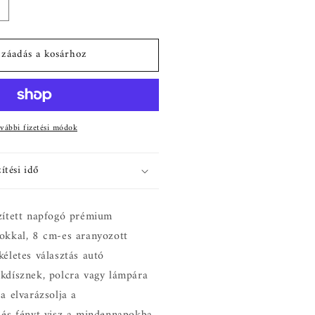
warovski
ristályokkal
elfűzött
záadás a kosárhoz
apfogó
ek
ennyiségének
övelése
vábbi fizetési módok
ítési idő
szített napfogó prémium
yokkal, 8 cm-es aranyozott
kéletes választás autó
akdísznek, polcra vagy lámpára
sa elvarázsolja a
 és fényt visz a mindennapokba.