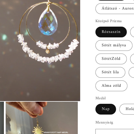
Átlátszó - Auror
Középső Prizma
Rózsaszín
Sötét mályva
SötétZöld
Sötét lila
Alma zöld
Medál
Nap
Hol
Mennyiség