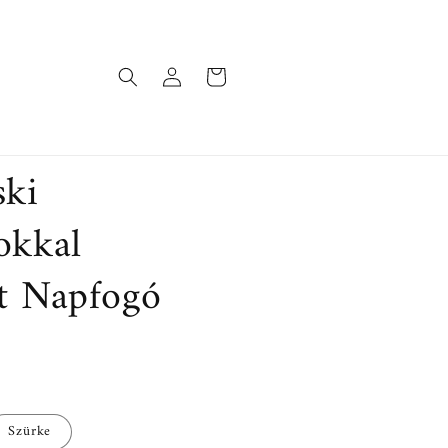
Bejelentkezés
Kosár
ski
yokkal
tt Napfogó
Szürke